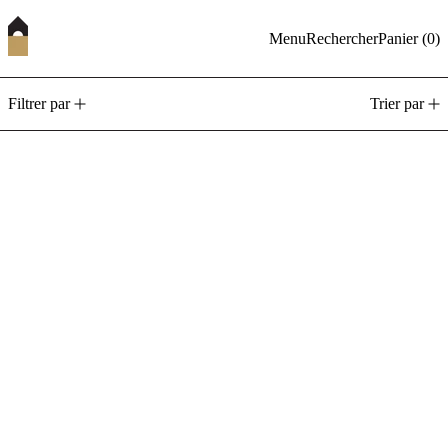
Menu
Rechercher
Panier (
0
)
5 produits
Filtrer par
Trier par
Le sauna