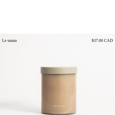
Le sauna
Le sauna
$37.00 CAD
L'explorateur