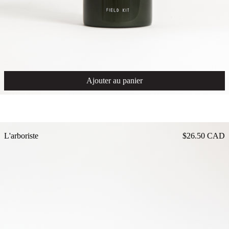
Ajouter au panier
L'arboriste
L'arboriste
$26.50 CAD
Bougie pilier aux agrumes