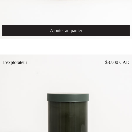
Ajouter au panier
L'explorateur
L'explorateur
$37.00 CAD
L'arboriste